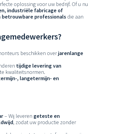
rfecte oplossing voor uw bedrijf. Of u nu
en, industriële fabricage of
n betrouwbare professionals
die aan
agemedewerkers?
onteurs beschikken over
jarenlange
anderen
tijdige levering van
e kwaliteitsnormen.
ermijn-, langetermijn- en
ar
– Wij leveren
geteste en
dwijd
, zodat uw productie zonder