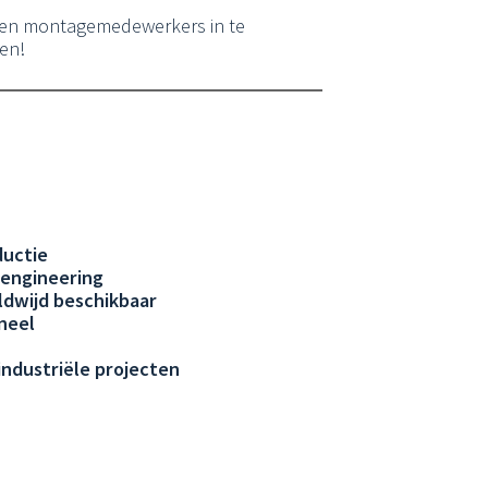
en montagemedewerkers in te
en!
ductie
engineering
dwijd beschikbaar
neel
ndustriële projecten