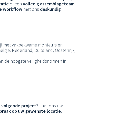
catie
of een
volledig assemblageteam
te workflow
met ons
deskundig
ijf met vakbekwame monteurs en
elgië, Nederland, Duitsland, Oostenrijk,
aan de hoogste veiligheidsnormen in
 volgende project
? Laat ons uw
spraak op uw gewenste locatie
.