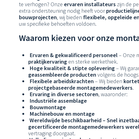
te verhogen? Onze
ervaren installateurs
zijn de pe
extra ondersteuning nodig heeft voor
productielijn
bouwprojecten
, wij bieden
flexibele, opgeleide e
uw specifieke behoeften voldoen.
Waarom kiezen voor onze mont
Ervaren & gekwalificeerd personeel
– Onze m
praktijkervaring
en sterke werkethiek.
Hoge kwaliteit & stipte oplevering
– Wij gar
geassembleerde producten
volgens de hoogst
Flexibele arbeidskrachten
– Wij bieden
kortet
projectgebaseerde montagemedewerkers
.
Ervaring in diverse sectoren
, waaronder:
Industriële assemblage
Bouwmontage
Machinebouw en montage
Wereldwijde beschikbaarheid – Snel inzetba
gecertificeerde montagemedewerkers werel
vertraging doorgaat.