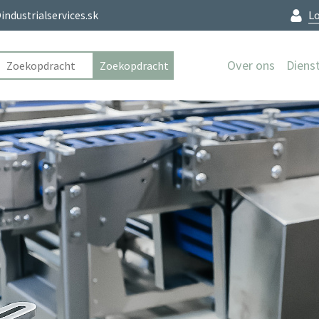
L
industrialservices.sk
Over ons
Diens
Lass
Pipef
Slot
Slijp
Asse
Elekt
Techn
Stei
Bouw