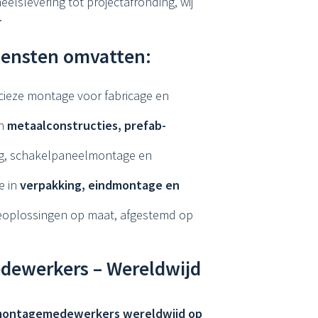
elslevering tot projectafronding, wij
.
ensten omvatten:
cieze montage voor fabricage en
in
metaalconstructies, prefab-
g, schakelpaneelmontage en
e in
verpakking, eindmontage en
oplossingen op maat, afgestemd op
dewerkers – Wereldwijd
 montagemedewerkers wereldwijd op