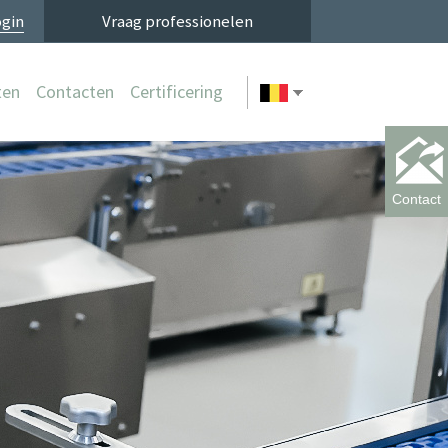
ogin
Vraag professionelen
ten
Contacten
Certificering
ers
itters
enmakers
Contact
machines
mbleurs
riciens
ici
gerbouwers
ers