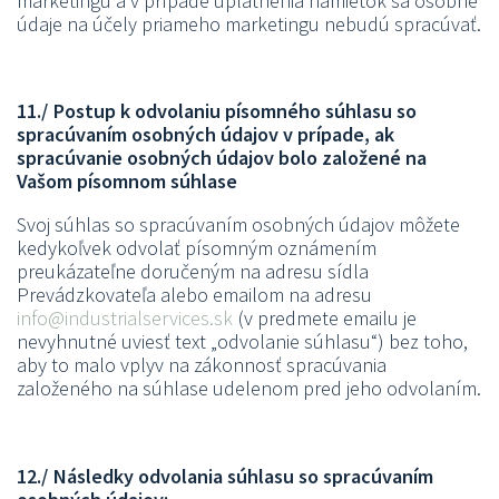
marketingu a v prípade uplatnenia námietok sa osobné
údaje na účely priameho marketingu nebudú spracúvať.
11./ Postup k odvolaniu písomného súhlasu so
spracúvaním osobných údajov v prípade, ak
spracúvanie osobných údajov bolo založené na
Vašom písomnom súhlase
Svoj súhlas so spracúvaním osobných údajov môžete
kedykoľvek odvolať písomným oznámením
preukázateľne doručeným na adresu sídla
Prevádzkovateľa alebo emailom na adresu
info@industrialservices.sk
(v predmete emailu je
nevyhnutné uviesť text „odvolanie súhlasu“) bez toho,
aby to malo vplyv na zákonnosť spracúvania
založeného na súhlase udelenom pred jeho odvolaním.
12./ Následky odvolania súhlasu so spracúvaním