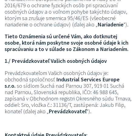
2016/679 o ochrane fyzických osôb pri spracúvaní
osobných údajov a o voľnom pohybe takýchto údajov,
ktorým sa zrušuje smernica 95/46/ES (všeobecné
nariadenie o ochrane údajov) (ďalej ako „
Nariadenie
“).
Tieto Oznámenia sú určené Vám, ako dotknutej
osobe, ktorá nám poskytne svoje osobné údaje k ich
spracúvaniu a to v súlade so Zákonom a Nariadením.
1./ Prevádzkovateľ Vašich osobných údajov
Prevádzkovateľom Vašich osobných údajov je:
obchodná spoločnosť
Industrial Services Europe
s.r.o.
so sídlom Suchá nad Parnou 307, 919 01 Suchá
nad Parnou, Slovenská republika, IČO: 46 988 645,
zapísaná v Obchodnom registri Okresného súdu Trnava,
oddiel: Sro, vložka č.: 31136/T, zastúpená: Jakub Filip,
konateľ (ďalej ako „
Prevádzkovateľ
“).
Kontaktné údaje Prevádzkovateľa: