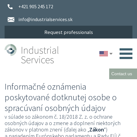
+421 905 245 172
info@industrialservices.sk
Request professionals
Contact us
You
Informačné oznámenia
are
poskytované dotknutej osobe o
here
spracúvaní osobných údajov
v súlade so zákonom č. 18/2018 Z. z. o ochrane
osobných údajov a o zmene a doplnení niektorých
zákonov v platnom znení (ďalej ako „
Zákon
“)
a nariadením Európskeho parlamentu a Rady EÚ č.