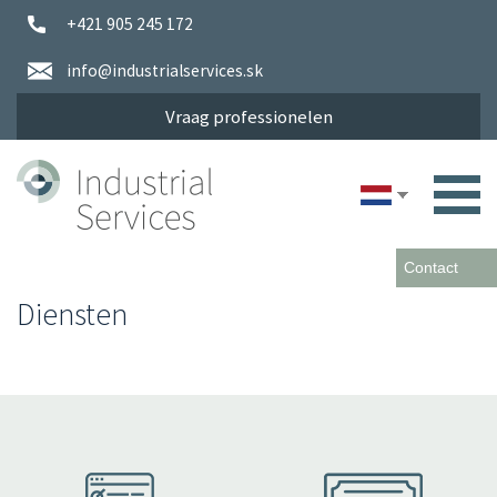
+421 905 245 172
info@industrialservices.sk
Vraag professionelen
Contact
You
Diensten
are
here