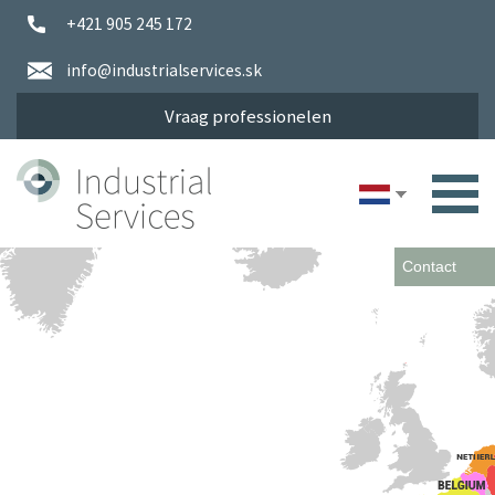
+421 905 245 172
info@industrialservices.sk
Vraag professionelen
Contact
Eerlijk aanbod