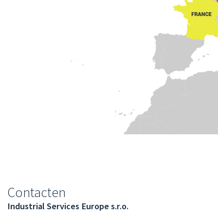
You
Contacten
are
Industrial Services Europe s.r.o.