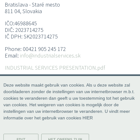
here
Bratislava - Staré mesto
811 04, Slovakia
IČO:46988645
DIČ: 2023714275
IČ DPH: SK2023714275
Phone: 00421 905 245 172
Email:
info@industrialservices.sk
INDUSTRIAL SERVICES PRESENTATION.pdf
Deze website maakt gebruik van cookies. Als u deze website zal
doorbladeren zonder de instellingen van uw internetbrowser m.b.t.
cookies te veranderen dan geeft u uw toestemming tot het gebruik
van cookies. Het weigeren van cookies is mogelijk door de
instellingen van uw internetbrowser te veranderen. U vindt meer
informatie over het gebruik van cookies
HIER
© All rights reser
Industrial Services Europe s.r
EDIT
HET ONEENS ZIJN
Phone:
+421 905 245 1