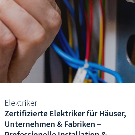
You
Elektriker
are
Zertifizierte Elektriker für Häuser,
here
Unternehmen & Fabriken –
Professionelle Installation &