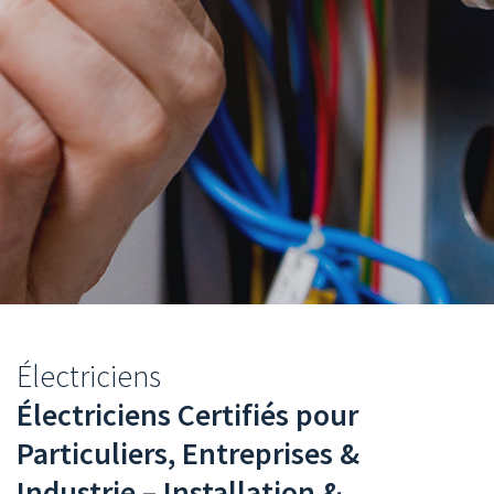
You
Électriciens
are
Électriciens Certifiés pour
here
Particuliers, Entreprises &
Industrie – Installation &