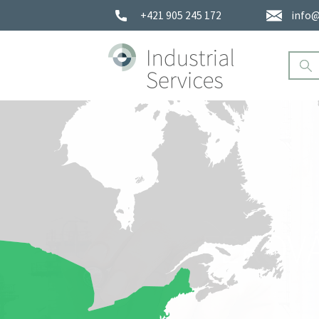
+421 905 245 172
info@
FÉROV