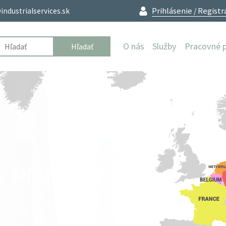
Prihlásenie
Registr
industrialservices.sk
/
O nás
Služby
Pracovné 
Zvárači
Prípravári
Zámočníci
Brúsiči
Montážnici
Elektrikári
Technici
Á PONUKA
Lešenári
Stavbári