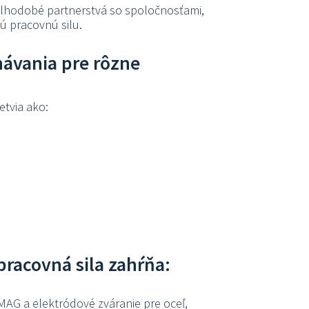
hodobé partnerstvá so spoločnosťami,
ú pracovnú silu.
ávania pre rôzne
tvia ako:
pracovná sila zahŕňa:
/MAG a elektródové zváranie pre oceľ,