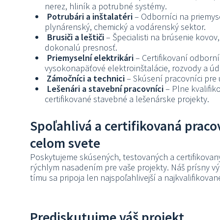
nerez, hliník a potrubné systémy.
Potrubári a inštalatéri
– Odborníci na priemys
plynárenský, chemický a vodárenský sektor.
Brusiči a leštiči
– Špecialisti na brúsenie kovov
dokonalú presnosť.
Priemyselní elektrikári
– Certifikovaní odborní
vysokonapäťové elektroinštalácie, rozvody a úd
Zámočníci a technici
– Skúsení pracovníci pre
Lešenári a stavební pracovníci
– Plne kvalifik
certifikované stavebné a lešenárske projekty.
Spoľahlivá a certifikovaná pracov
celom svete
Poskytujeme skúsených, testovaných a certifikovan
rýchlym nasadením pre vaše projekty. Náš prísny vý
tímu sa pripoja len najspoľahlivejší a najkvalifikovan
Prediskutujme váš projekt