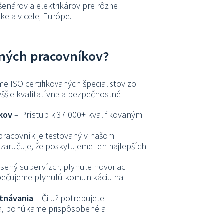
enárov a elektrikárov pre rôzne
ke a v celej Európe.
lných pracovníkov?
e ISO certifikovaných špecialistov zo
yššie kvalitatívne a bezpečnostné
íkov
– Prístup k 37 000+ kvalifikovaným
pracovník je testovaný v našom
aručuje, že poskytujeme len najlepších
sený supervízor, plynule hovoriaci
zpečujeme plynulú komunikáciu na
stnávania
– Či už potrebujete
ia, ponúkame prispôsobené a