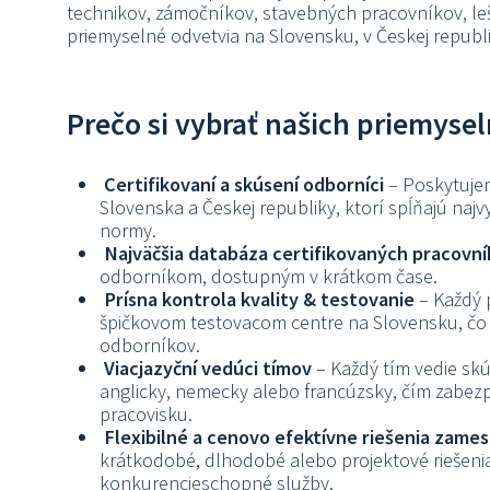
technikov, zámočníkov, stavebných pracovníkov, leš
priemyselné odvetvia na Slovensku, v Českej republi
Prečo si vybrať našich priemyse
Certifikovaní a skúsení odborníci
– Poskytujem
Slovenska a Českej republiky, ktorí spĺňajú najv
normy.
Najväčšia databáza certifikovaných pracovn
odborníkom, dostupným v krátkom čase.
Prísna kontrola kvality & testovanie
– Každý 
špičkovom testovacom centre na Slovensku, čo z
odborníkov.
Viacjazyční vedúci tímov
– Každý tím vedie skú
anglicky, nemecky alebo francúzsky, čím zabe
pracovisku.
Flexibilné a cenovo efektívne riešenia zame
krátkodobé, dlhodobé alebo projektové riešen
konkurencieschopné služby.