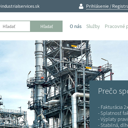
Prihlásenie
Registr
industrialservices.sk
/
O nás
Služby
Pracovné 
Zvárači
Prípravári
Zámočníci
Brúsiči
Montážnici
za 37,000
Elektrikári
Technici
Prečo sp
kovaných
Lešenári
Stavbári
- Fakturácia 
ionálov
- Splatnosť fa
- Výplaty prav
- Stabilná, d