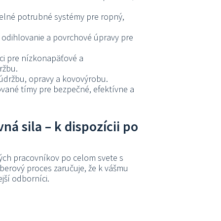
elné potrubné systémy pre ropný,
, odihlovanie a povrchové úpravy pre
ci pre nízkonapäťové a
ržbu.
 údržbu, opravy a kovovýrobu.
ované tímy pre bezpečné, efektívne a
ná sila – k dispozícii po
ých pracovníkov po celom svete s
berový proces zaručuje, že k vášmu
ejší odborníci.