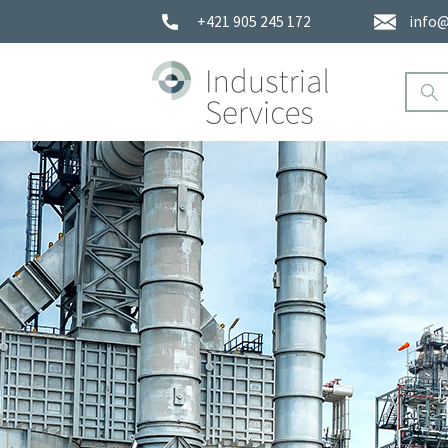
+421 905 245 172
info@
Databá
certifi
profes