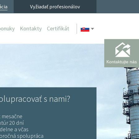
ácia
Vyžiadať profesionálov
ponuky
Kontakty
Certifikát
Kontaktujte nás
olupracovať s nami?
2x mesačne
ktúr 20 dní
idelne a včas
lhoročná spolupráca