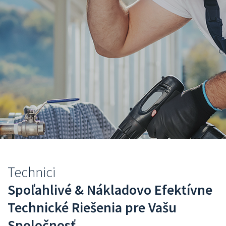
Nachádzate
Technici
sa
Spoľahlivé & Nákladovo Efektívne
tu
Technické Riešenia pre Vašu
Spoločnosť