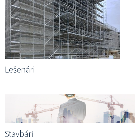
Lešenári
Stavbári