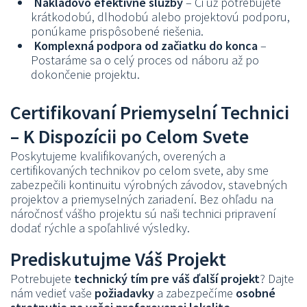
Nákladovo efektívne služby
– Či už potrebujete
krátkodobú, dlhodobú alebo projektovú podporu,
ponúkame prispôsobené riešenia.
Komplexná podpora od začiatku do konca
–
Postaráme sa o celý proces od náboru až po
dokončenie projektu.
Certifikovaní Priemyselní Technici
– K Dispozícii po Celom Svete
Poskytujeme kvalifikovaných, overených a
certifikovaných technikov po celom svete, aby sme
zabezpečili kontinuitu výrobných závodov, stavebných
projektov a priemyselných zariadení. Bez ohľadu na
náročnosť vášho projektu sú naši technici pripravení
dodať rýchle a spoľahlivé výsledky.
Prediskutujme Váš Projekt
Potrebujete
technický tím pre váš ďalší projekt
? Dajte
nám vedieť vaše
požiadavky
a zabezpečíme
osobné